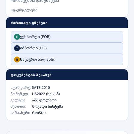
მონაცემთა დამუშავება
გავრცელება
ᲫᲘᲠᲘᲗᲐᲓᲘ ᲪᲜᲔᲑᲔᲑᲘ
ექსპორტი (FOB)
E
იმპორტი (CIF)
I
სავაჭრო ბალანსი
B
ᲓᲝᲙᲣᲛᲔᲜᲢᲘᲡ ᲨᲔᲡᲐᲮᲔᲑ
სტანდარტი
IMTS 2010
ნომენკლ.
HS2022 (სეს სნ)
ვალუტა
აშშ დოლარი
მეთოდი
ზოგადი სისტემა
სამსახური
GeoStat