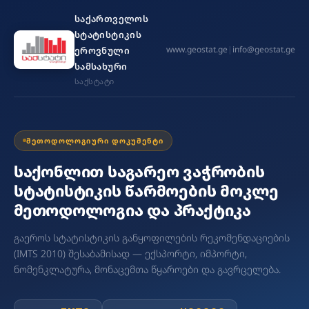
საქართველოს
სტატისტიკის
www.geostat.ge
|
info@geostat.ge
ეროვნული
სამსახური
საქსტატი
ᲛᲔᲗᲝᲓᲝᲚᲝᲒᲘᲣᲠᲘ ᲓᲝᲙᲣᲛᲔᲜᲢᲘ
საქონლით საგარეო ვაჭრობის
სტატისტიკის წარმოების მოკლე
მეთოდოლოგია და პრაქტიკა
გაეროს სტატისტიკის განყოფილების რეკომენდაციების
(IMTS 2010) შესაბამისად — ექსპორტი, იმპორტი,
ნომენკლატურა, მონაცემთა წყაროები და გავრცელება.