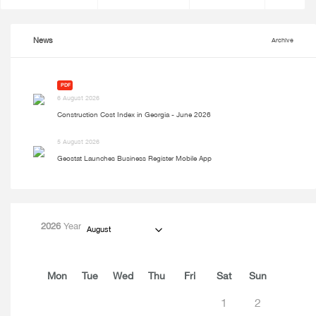
News
Archive
PDF
6 August 2026
Construction Cost Index in Georgia - June 2026
5 August 2026
Geostat Launches Business Register Mobile App
2026
Year
August
Mon
Tue
Wed
Thu
Fri
Sat
Sun
1
2