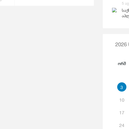
Საგარეო Ვაჭრობა
5 ა
Ჯ
საქ
აპლ
2026
Ორშ
3
10
17
24