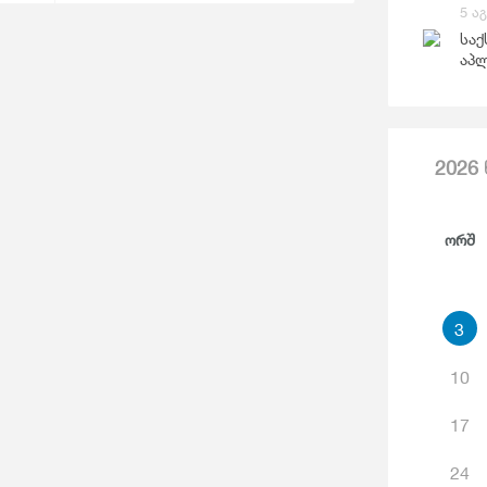
Საგარეო Ვაჭრობა
5 ა
Ჯ
საქ
აპლ
2026
Ორშ
3
10
17
24