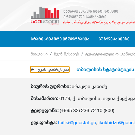
ᲡᲢᲐᲢᲘᲡᲢᲘᲙᲣᲠᲘ ᲘᲜᲤᲝᲠᲛᲐᲪᲘᲐ
ᲞᲣᲑᲚᲘᲙᲐᲪᲘᲔᲑᲘ
მთავარი
ჩვენ შესახებ
ტერიტორიული ორგანოებ
Ბიზნეს Სექტორი
Ბიზნეს Სტატისტიკა
Ბიზნეს Სექტორი
Კვარტალურ
თბილისის სტატისტიკის
უკან დაბრუნება
Ბიზნეს Რეგისტრი
Გარემოს Სტატისტიკა
Განათლება, Მეცნიერება, Კულტურა
Წლიური
Განათლება, Მეცნიერება, Კულტურა, Ს
Კლასიფიკაციები
Გარემოს Სტატისტიკა
ბიუროს უფროსი:
ირაკლი კახიძე
Კითხვარები
Დასაქმება, Ხელფასები
მისამართი:
0179, ქ. თბილისი, ილია ჭავჭავა
Გარემოს Სტატისტიკა
ტელეფონი:
Დასაქმება, Ხელფასები
Ეროვნული Ანგარიშები
(+995 32) 236 72 10 (800)
Ეროვნული Ანგარიშები
Მომსახურების Სტატისტიკა
ელ.ფოსტა:
tbilisi@geostat.ge
,
ikakhidze@geost