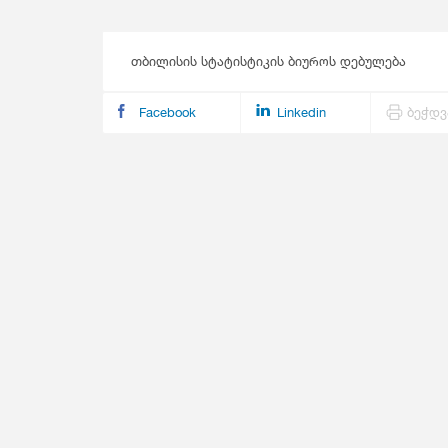
Მომსახურების Სტატისტიკა
Მონეტარული Სტატისტიკა
Მრავალინდიკატორული Კლასტერული
თბილისის სტატისტიკის ბიუროს დებულება
Გამოკვლევა
Facebook
Linkedin
ბეჭდვ