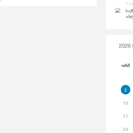
Საგარეო Ვაჭრობა
5 ა
Ჯ
საქ
აპლ
2026
Ორშ
3
10
17
24