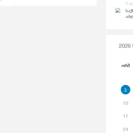
Საგარეო Ვაჭრობა
5 ა
Ჯ
საქ
აპლ
2026
Ორშ
3
10
17
24