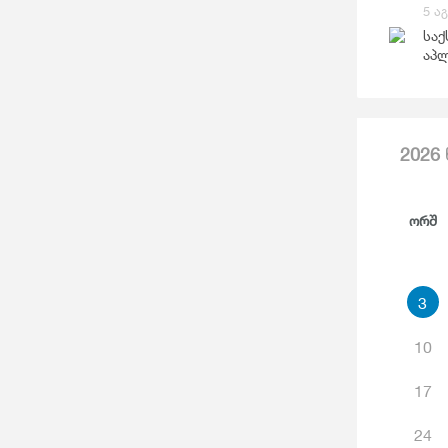
Საგარეო Ვაჭრობა
5 ა
Ჯ
საქ
აპლ
2026
Ორშ
3
10
17
24