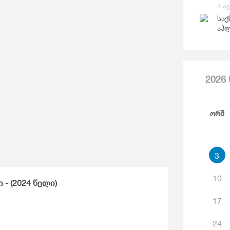
Საგარეო Ვაჭრობა
5 ა
Ჯ
საქ
აპლ
2026
Ორშ
3
10
- (2024 წელი)
17
24