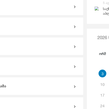
Საგარეო Ვაჭრობა
5 ა
Ჯ
საქ
აპლ
2026
Ორშ
3
10
ამა
17
24