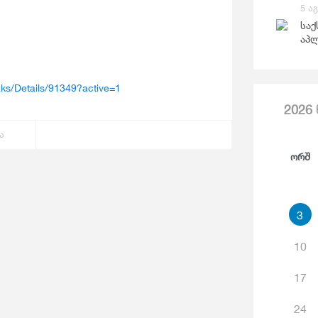
Საგარეო Ვაჭრობა
5 ა
Ჯ
საქ
აპლ
ks/Details/91349?active=1
2026
ა
Ორშ
3
10
17
24